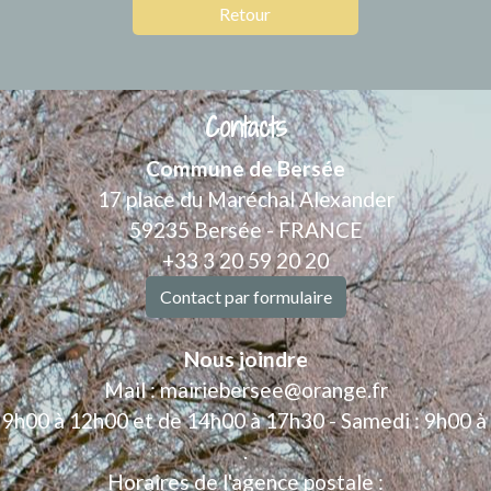
Retour
Contacts
Commune de Bersée
17 place du Maréchal Alexander
59235 Bersée - FRANCE
+33 3 20 59 20 20
Contact par formulaire
Nous joindre
Mail : mairiebersee@orange.fr
: 9h00 à 12h00 et de 14h00 à 17h30 - Samedi : 9h00 à
.
Horaires de l'agence postale :