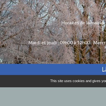
Horaires de la mairie 
Mardi et jeudi : 09h00 à 12h00 - Mercr
L
Se déplacer 
This site uses cookies and gives you
Collecte des
Communauté
EDF - GDF U