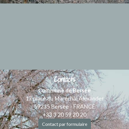
Contacts
Commune de Bersée
17 place du Maréchal Alexander
59235 Bersée - FRANCE
+33 3 20 59 20 20
Contact par formulaire