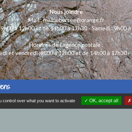
Nous joindre
Mail : mairiebersee@orange.fr
: 9h00 à 12h00 et de 14h00 à 17h30 - Samedi : 9h00 à
.
Horaires de l'agence postale :
edi et vendredi :9h00 à 12h00 et de 14h00 à 17h30 - 
iens
à BERSEE
 control over what you want to activate
OK, accept all
 déchets
s de Communes
rgences