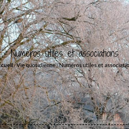
Numéros utiles et associations
cueil
Vie quotidienne
Numéros utiles et associati
/
/