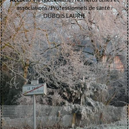
associations
Professionnels de santé
/
/
DUBOIS LAURIE