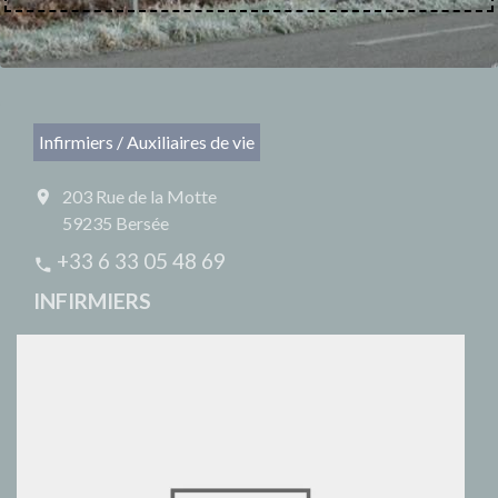
Infirmiers / Auxiliaires de vie
203 Rue de la Motte
location_on
59235 Bersée
+33 6 33 05 48 69
phone
INFIRMIERS