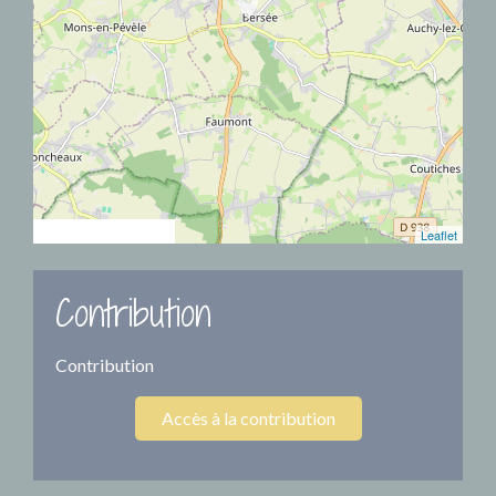
location_on
© OpenStreetMap
Leaflet
Contribution
Contribution
Accès à la contribution