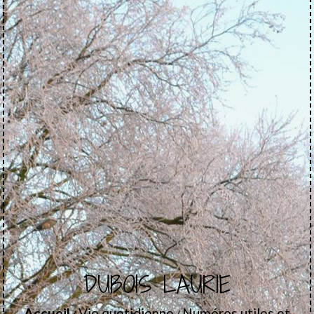
DUBOIS LAURIE
Accueil
Vie quotidienne
Numéros utiles et
/
/