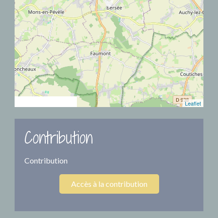
location_on
© OpenStreetMap
Leaflet
Contribution
Contribution
Accès à la contribution