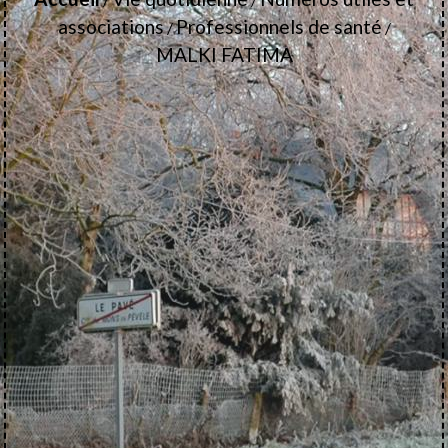
associations
Professionnels de santé
/
/
MALKI FATIMA