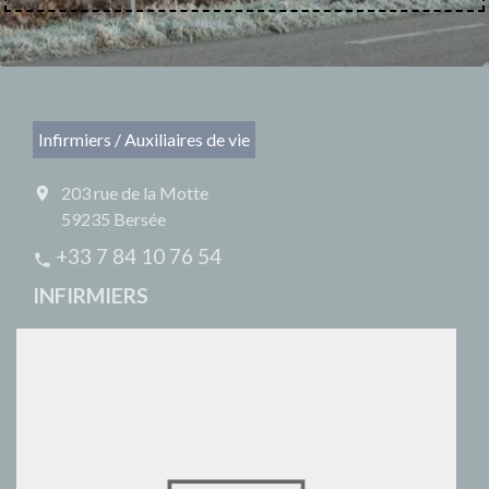
Infirmiers / Auxiliaires de vie
203 rue de la Motte
location_on
59235 Bersée
+33 7 84 10 76 54
phone
INFIRMIERS