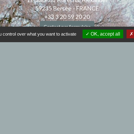
59235 Bersée - FRANCE
+33 3 20 59 20 20
Contact par formulaire
 control over what you want to activate
OK, accept all
Nous joindre
Mail : mairiebersee@orange.fr
: 9h00 à 12h00 et de 14h00 à 17h30 - Samedi : 9h00 à
.
Horaires de l'agence postale :
edi et vendredi :9h00 à 12h00 et de 14h00 à 17h30 - 
iens
à BERSEE