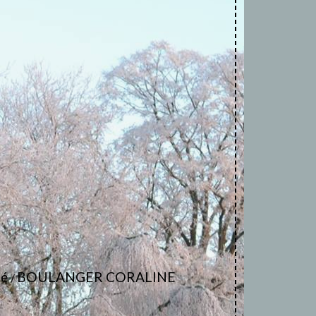
té
BOULANGER CORALINE
/