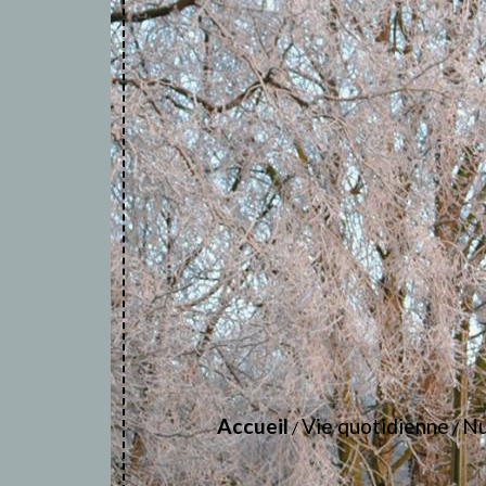
Accueil
Vie quotidienne
Nu
/
/