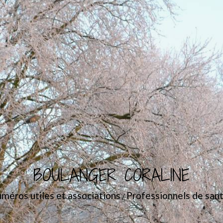
BOULANGER CORALINE
méros utiles et associations
Professionnels de san
/