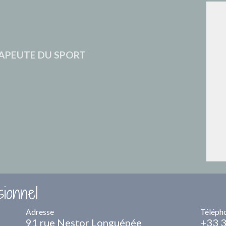
RAPEUTE DU SPORT
ionnel
Adresse
Téléph
91 rue Nestor Longuépée
+33 3