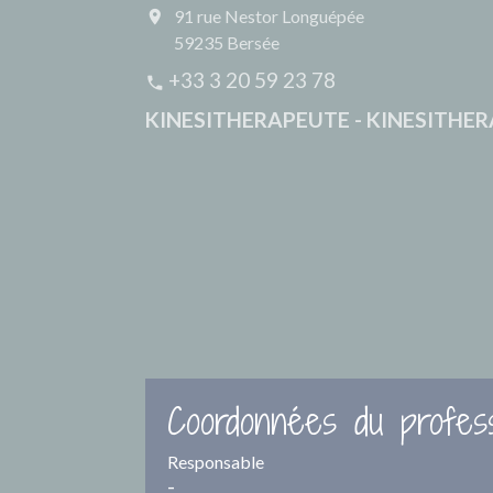
91 rue Nestor Longuépée
location_on
59235 Bersée
+33 3 20 59 23 78
phone
KINESITHERAPEUTE - KINESITHE
Coordonnées du profess
Responsable
-