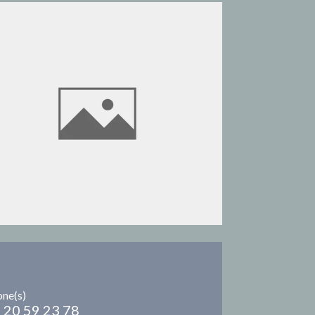
one(s)
 20 59 23 78