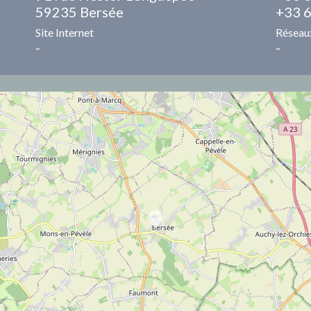
59235 Bersée
+33 6
Site Internet
Réseau
-
-
location_on