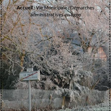
Accueil
Vie Municipale
Démarches
/
/
administratives en ligne