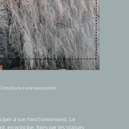
otisations à une association
iciper à son fonctionnement. Le
, en principe, fixés par les statuts