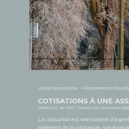
Accueil associations
>
Financement et fiscalit
COTISATIONS À UNE AS
Vérifié le 01 Jan 2023 - Direction de l'information léga
La cotisation est une somme d'argent
paiement de la cotisation, son montant