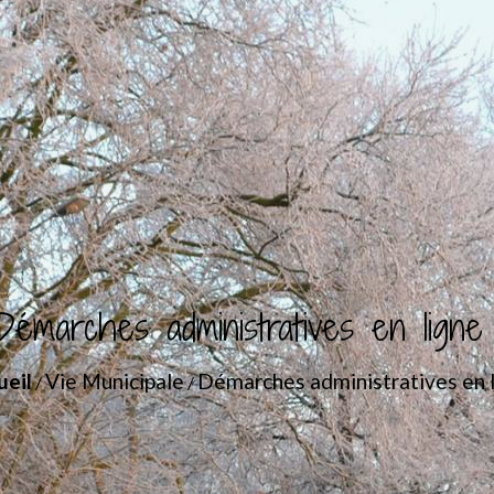
Démarches administratives en ligne
ueil
Vie Municipale
Démarches administratives en 
/
/