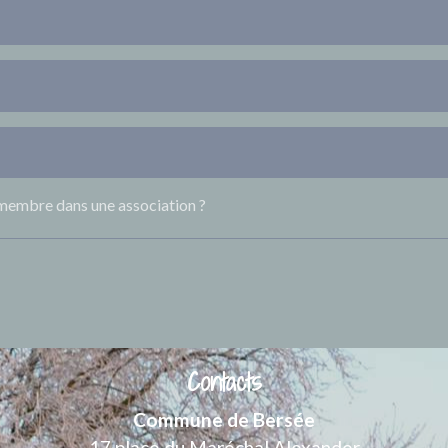
 membre dans une association ?
Contacts
Commune de Bersée
17 place du Maréchal Alexander