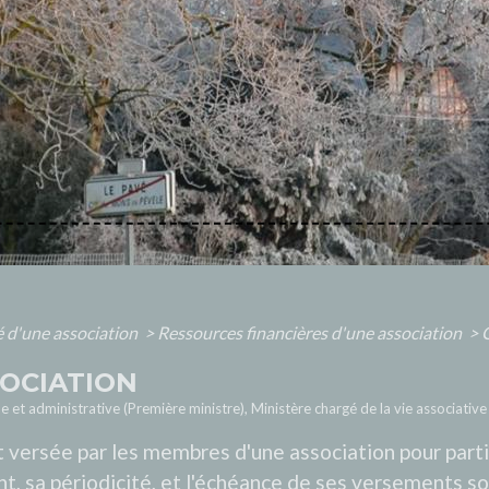
é d'une association
>
Ressources financières d'une association
>
C
SOCIATION
le et administrative (Première ministre), Ministère chargé de la vie associative
 versée par les membres d'une association pour part
, sa périodicité, et l'échéance de ses versements sont