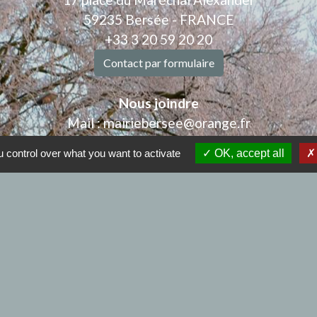
59235 Bersée - FRANCE
+33 3 20 59 20 20
Contact par formulaire
Nous joindre
Mail : mairiebersee@orange.fr
: 9h00 à 12h00 et de 14h00 à 17h30 - Samedi : 9h00 à
 control over what you want to activate
OK, accept all
.
Horaires de l'agence postale :
edi et vendredi :9h00 à 12h00 et de 14h00 à 17h30 - 
iens
à BERSEE