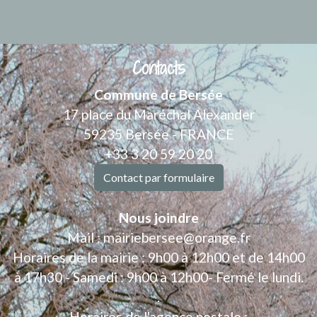
Contacts
Commune de Bersée
17 place du Maréchal Alexander
59235 Bersée - FRANCE
+33 3 20 59 20 20
Contact par formulaire
Nous joindre
Mail : mairiebersee@orange.fr
Horaires de la mairie : 9h00 à 12h00 et de 14h00
à 17h30 - Samedi : 9h00 à 12h00- Fermé le lundi.
.
Horaires de l'agence postale :