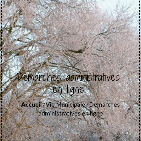
Démarches administratives
en ligne
Accueil
Vie Municipale
Démarches
/
/
administratives en ligne