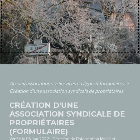
Accueil associations
>
Services en ligne et formulaires
>
Création d'une association syndicale de propriétaires
CRÉATION D'UNE
ASSOCIATION SYNDICALE DE
PROPRIÉTAIRES
(FORMULAIRE)
Vérifié le 06 Jan 2022 - Direction de l'information légale et