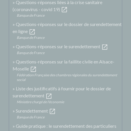
Questions-réponses liées à la crise sanitaire
open_in_new
(coronavirus - covid 19)
Banque de France
Questions-réponses sur le dossier de surendettement
open_in_new
en ligne
Banque de France
open_in_new
Questions-réponses sur le surendettement
Banque de France
Questions-réponses sur la faillite civile en Alsace-
open_in_new
Moselle
Fédération Française des chambres régionales du surendettement
social
Liste des justificatifs à fournir pour le dossier de
open_in_new
surendettement
Ministère chargé de l'économie
open_in_new
Surendettement
Banque de France
Guide pratique : le surendettement des particuliers