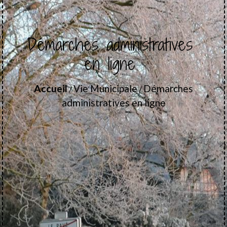
Démarches administratives
en ligne
Accueil
Vie Municipale
Démarches
/
/
administratives en ligne