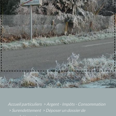
Accueil particuliers
>
Argent - Impôts - Consommation
>
Surendettement
>
Déposer un dossier de