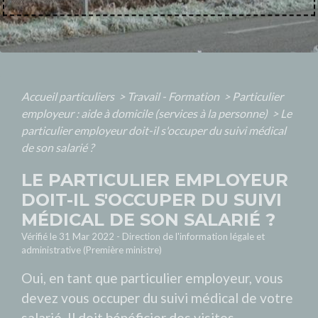
Accueil particuliers
>
Travail - Formation
>
Particulier
employeur : aide à domicile (services à la personne)
>
Le
particulier employeur doit-il s'occuper du suivi médical
de son salarié ?
LE PARTICULIER EMPLOYEUR
DOIT-IL S'OCCUPER DU SUIVI
MÉDICAL DE SON SALARIÉ ?
Vérifié le 31 Mar 2022 - Direction de l'information légale et
administrative (Première ministre)
Oui, en tant que particulier employeur, vous
devez vous occuper du suivi médical de votre
salarié. Il doit bénéficier des visites