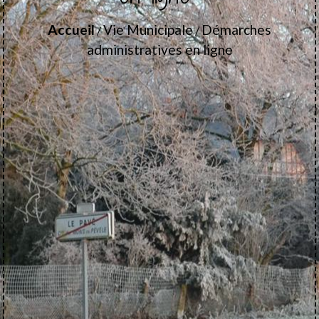
Accueil
Vie Municipale
Démarches
/
/
administratives en ligne