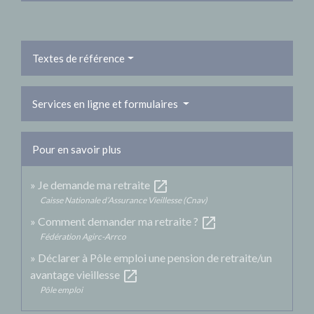
Textes de référence
Services en ligne et formulaires
Pour en savoir plus
open_in_new
Je demande ma retraite
Caisse Nationale d’Assurance Vieillesse (Cnav)
open_in_new
Comment demander ma retraite ?
Fédération Agirc-Arrco
Déclarer à Pôle emploi une pension de retraite/un
open_in_new
avantage vieillesse
Pôle emploi