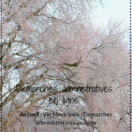
Démarches administratives
en ligne
Accueil
Vie Municipale
Démarches
/
/
administratives en ligne