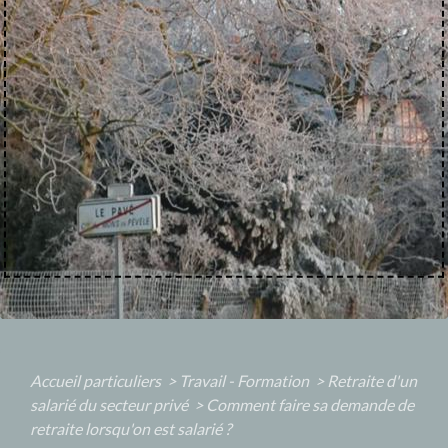
Accueil particuliers
>
Travail - Formation
>
Retraite d'un
salarié du secteur privé
>
Comment faire sa demande de
retraite lorsqu'on est salarié ?