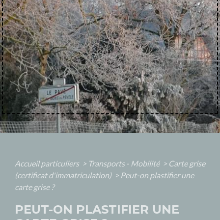
Accueil particuliers
>
Transports - Mobilité
>
Carte grise
(certificat d'immatriculation)
>
Peut-on plastifier une
carte grise ?
PEUT-ON PLASTIFIER UNE