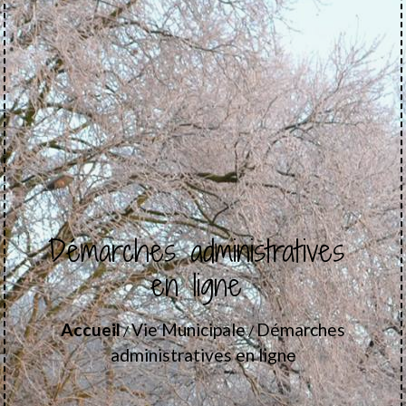
Démarches administratives
en ligne
Accueil
Vie Municipale
Démarches
/
/
administratives en ligne