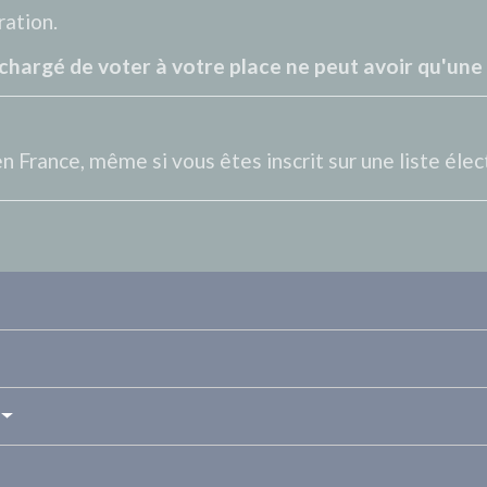
ration.
 chargé de voter à votre place ne peut avoir qu'une
n France, même si vous êtes inscrit sur une liste élec