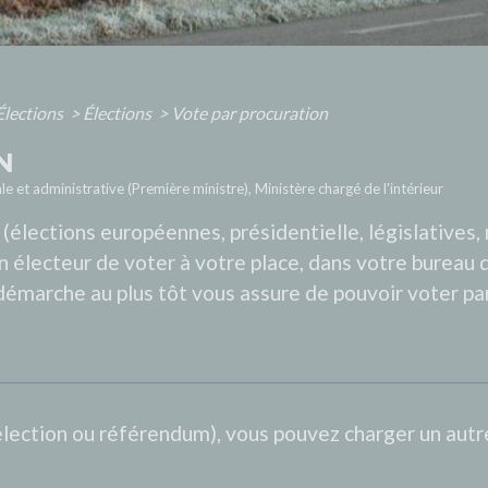
Élections
>
Élections
>
Vote par procuration
N
le et administrative (Première ministre), Ministère chargé de l'intérieur
e (élections européennes, présidentielle, législatives
un électeur de voter à votre place, dans votre bureau 
démarche au plus tôt vous assure de pouvoir voter par
lection ou référendum), vous pouvez charger un autr