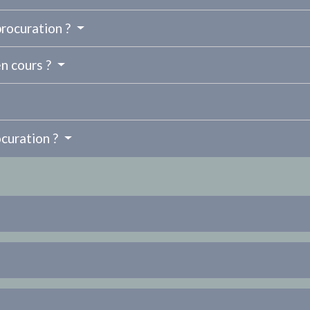
procuration ?
en cours ?
curation ?