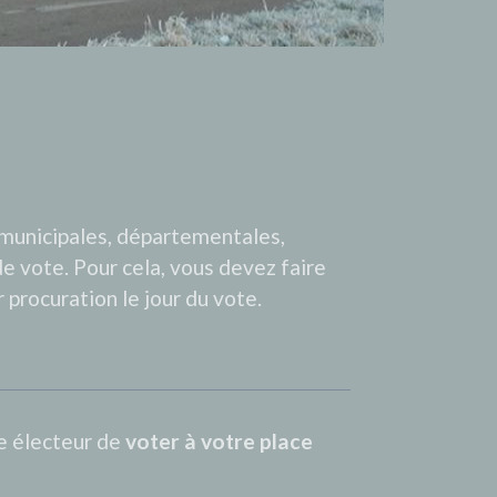
, municipales, départementales,
de vote. Pour cela, vous devez faire
 procuration le jour du vote.
e électeur de
voter à votre place