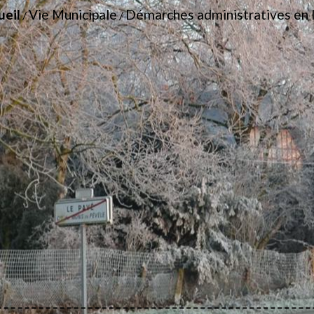
ueil
Vie Municipale
Démarches administratives en 
/
/