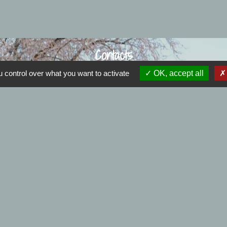
Contacts
Commune de Bersée
 control over what you want to activate
OK, accept all
17 place du Maréchal Alexander
59235 Bersée - FRANCE
+33 3 20 59 20 20
Contact par formulaire
Nous joindre
Mail : mairiebersee@orange.fr
: 9h00 à 12h00 et de 14h00 à 17h30 - Samedi : 9h00 à
.
Horaires de l'agence postale :