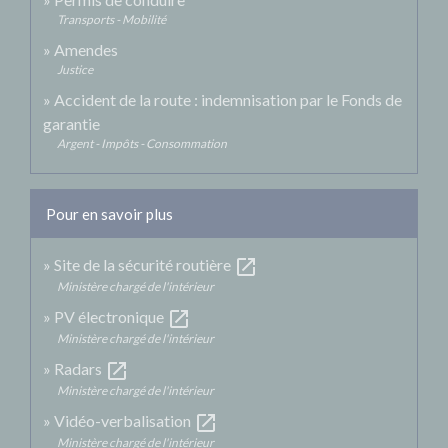
Transports - Mobilité
Amendes
Justice
Accident de la route : indemnisation par le Fonds de
garantie
Argent - Impôts - Consommation
Pour en savoir plus
open_in_new
Site de la sécurité routière
Ministère chargé de l'intérieur
open_in_new
PV électronique
Ministère chargé de l'intérieur
open_in_new
Radars
Ministère chargé de l'intérieur
open_in_new
Vidéo-verbalisation
Ministère chargé de l'intérieur