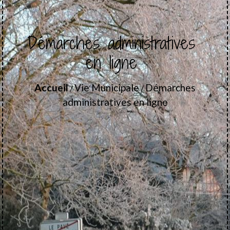
Démarches administratives
en ligne
Accueil
Vie Municipale
Démarches
/
/
administratives en ligne