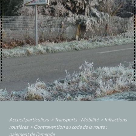
Accueil particuliers
>
Transports - Mobilité
>
Infractions
routières
>
Contravention au code de la route :
paiement de l'amende