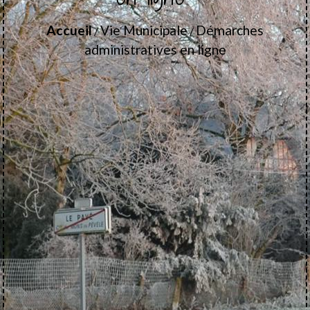
Accueil
Vie Municipale
Démarches
/
/
administratives en ligne