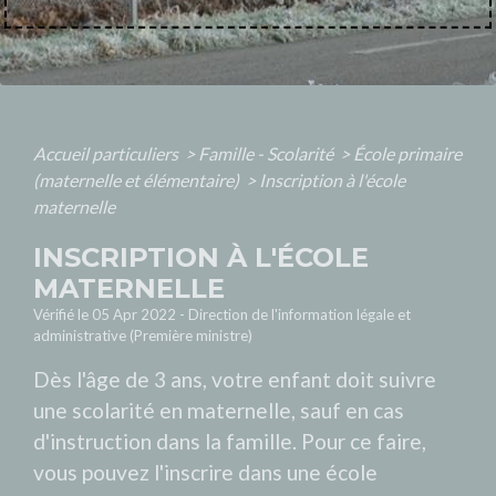
Accueil particuliers
>
Famille - Scolarité
>
École primaire
(maternelle et élémentaire)
>
Inscription à l'école
maternelle
INSCRIPTION À L'ÉCOLE
MATERNELLE
Vérifié le 05 Apr 2022 - Direction de l'information légale et
administrative (Première ministre)
Dès l'âge de 3 ans, votre enfant doit suivre
une scolarité en maternelle, sauf en cas
d'instruction dans la famille. Pour ce faire,
vous pouvez l'inscrire dans une école