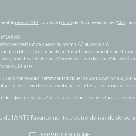
ement le
permis AM
, copie de l'
ASSR
de 2
nd
niveau ou de l'
ASR
, ou 
a n°14880
)
rmation permettant de passer du
permis A2
au
permis A
rtificat ou titre professionnel constatant l'achèvement d'une forma
ivre la qualification initiale dénommée
Fimo
dans un délai inférieu
moins de 24 ans)
 25 ans non révolus, certificat individuel de participation à la
journ
ituation vis-à-vis du service national, ou attestation provisoire de 
rité du séjour ou, si vous êtes dispensé d'un titre de séjour, preuve
e de l'
ANTS
l'avancement de votre
demande
de
perm
SERVICE EN LIGNE
desktop_mac