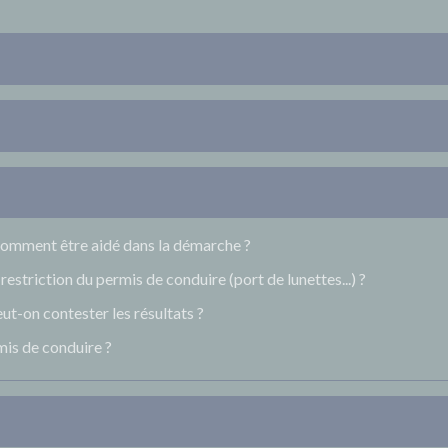
comment être aidé dans la démarche ?
estriction du permis de conduire (port de lunettes...) ?
ut-on contester les résultats ?
mis de conduire ?