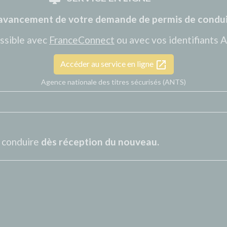
l'avancement de votre demande de permis de condu
ssible avec
FranceConnect
ou avec vos identifiants 
open_in_new
Accéder au service en ligne
Agence nationale des titres sécurisés (ANTS)
 conduire
dès réception du nouveau.