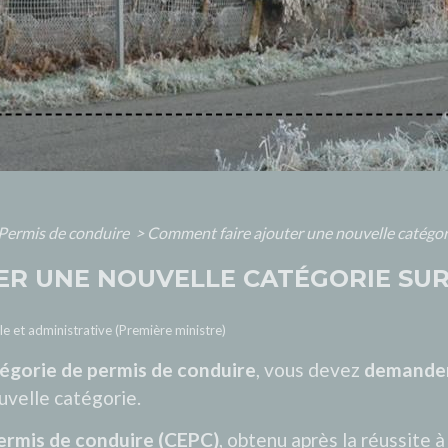
Permis de conduire
>
Comment faire ajouter une nouvelle catégori
R UNE NOUVELLE CATÉGORIE SUR
ale et administrative (Première ministre)
égorie de permis de conduire
, vous devez
demande
uvelle catégorie.
permis de conduire (CEPC)
, obtenu après la réussite à