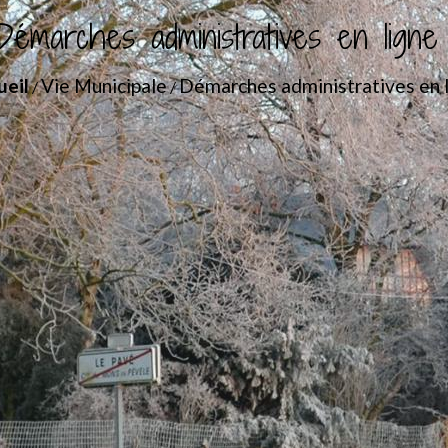
Démarches administratives en ligne
ueil
Vie Municipale
Démarches administratives en 
/
/