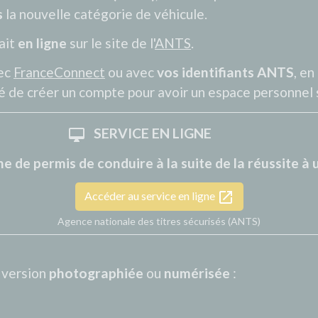
s
la nouvelle catégorie de véhicule.
ait
en ligne
sur le site de l'
ANTS
.
vec
FranceConnect
ou avec
vos identifiants ANTS
, en
sé de créer un compte pour avoir un espace personnel s
SERVICE EN LIGNE
desktop_mac
e de permis de conduire à la suite de la réussite à
open_in_new
Accéder au service en ligne
Agence nationale des titres sécurisés (ANTS)
 version
photographiée
ou
numérisée
: