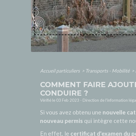
Accueil particuliers
>
Transports - Mobilité
>
COMMENT FAIRE AJOUTE
CONDUIRE ?
Vérifié le 03 Feb 2023 - Direction de l'information lég
Si vous avez obtenu une
nouvelle cat
nouveau permis
qui intègre cette no
En effet, le
certificat d'examen du 