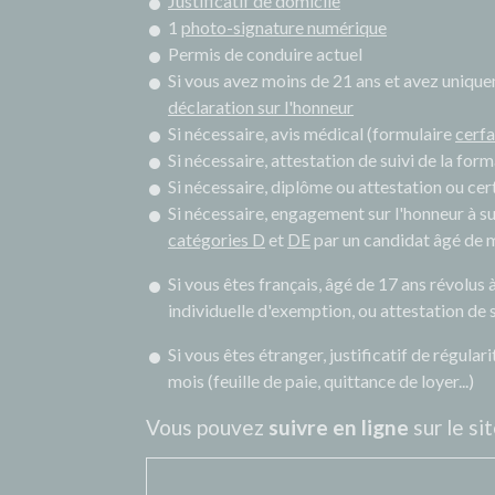
Justificatif de domicile
1
photo-signature numérique
Permis de conduire actuel
Si vous avez moins de 21 ans et avez uniqu
déclaration sur l'honneur
Si nécessaire, avis médical (formulaire
cerf
Si nécessaire, attestation de suivi de la fo
Si nécessaire, diplôme ou attestation ou ce
Si nécessaire, engagement sur l'honneur à su
catégories D
et
DE
par un candidat âgé de 
Si vous êtes français, âgé de 17 ans révolus à
individuelle d'exemption, ou attestation de s
Si vous êtes étranger, justificatif de régula
mois (feuille de paie, quittance de loyer...)
Vous pouvez
suivre en ligne
sur le sit