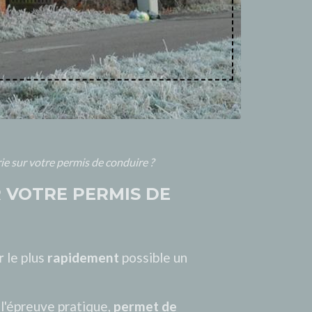
e sur votre permis de conduire ?
 VOTRE PERMIS DE
r
le plus
rapidement
possible un
 l'épreuve pratique,
permet de