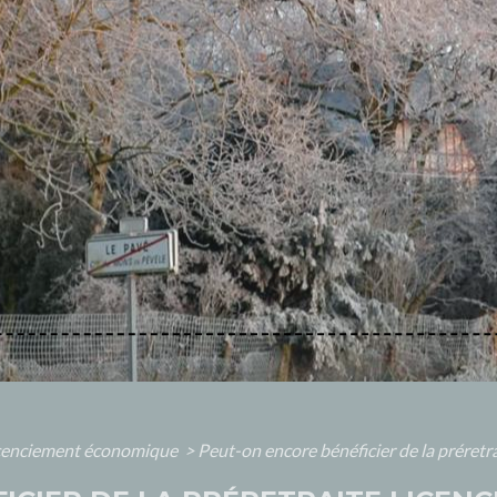
cenciement économique
>
Peut-on encore bénéficier de la préretra