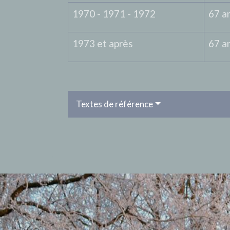
1970 - 1971 - 1972
67 a
1973 et après
67 a
Textes de référence