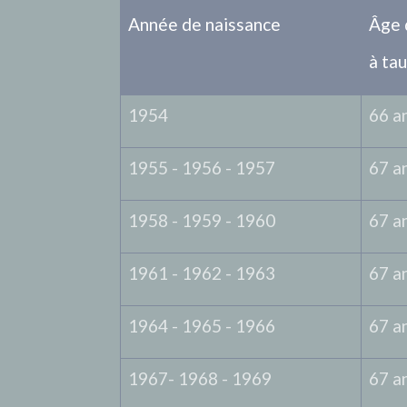
Année de naissance
Âge d
à ta
1954
66 a
1955 - 1956 - 1957
67 a
1958 - 1959 - 1960
67 a
1961 - 1962 - 1963
67 a
1964 - 1965 - 1966
67 a
1967- 1968 - 1969
67 a