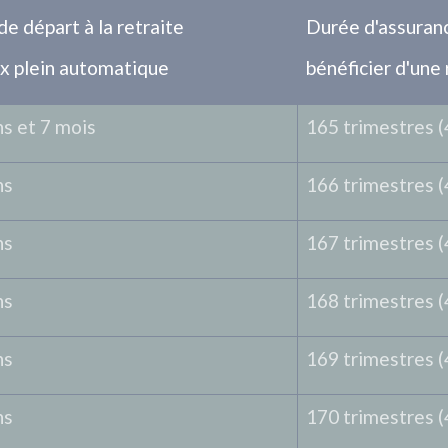
e départ à la retraite
Durée d'assuran
ux plein automatique
bénéficier d'une 
ns et 7 mois
165 trimestres (
ns
166 trimestres (
ns
167 trimestres (
ns
168 trimestres (
ns
169 trimestres (
ns
170 trimestres (