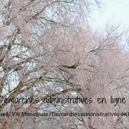
Démarches administratives en ligne
ueil
Vie Municipale
Démarches administratives en 
/
/