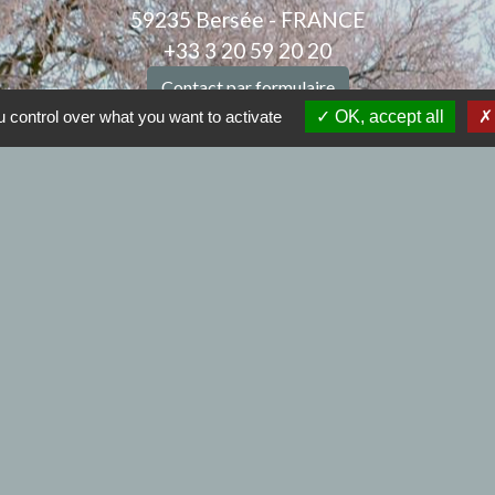
59235 Bersée - FRANCE
+33 3 20 59 20 20
Contact par formulaire
 control over what you want to activate
OK, accept all
Nous joindre
Mail : mairiebersee@orange.fr
: 9h00 à 12h00 et de 14h00 à 17h30 - Samedi : 9h00 à
.
Horaires de l'agence postale :
edi et vendredi :9h00 à 12h00 et de 14h00 à 17h30 - 
iens
à BERSEE