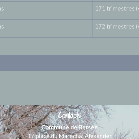
ns
171 trimestres (
ns
172 trimestres (
Contacts
Commune de Bersée
17 place du Maréchal Alexander