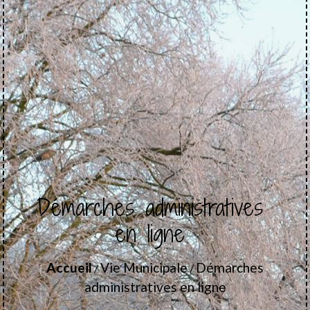
Démarches administratives
en ligne
Accueil
Vie Municipale
Démarches
/
/
administratives en ligne