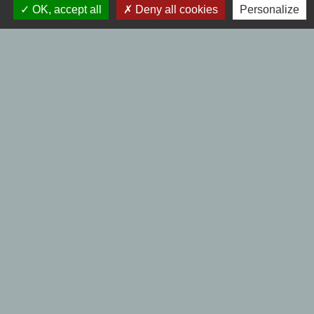
.
OK, accept all
Deny all cookies
Personalize
Horaires de l'agence postale :
Mardi et jeudi : 09h00 à 12h00 - Mercredi et
vendredi :9h00 à 12h00 et de 14h00 à 17h30
- Samedi : 9h00 à 12h00 - Fermé le lundi.
Liens
Se déplacer à BERSEE
Collecte des déchets
Communautés de Communes
EDF - GDF Urgences
Mentions légales
-
Politique de confidentialité
-
Accessibilité
-
Plan du site
-