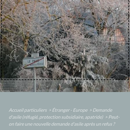
Accueil particuliers
>
Étranger - Europe
>
Demande
d'asile (réfugié, protection subsidiaire, apatride)
>
Peut-
on faire une nouvelle demande d'asile après un refus ?