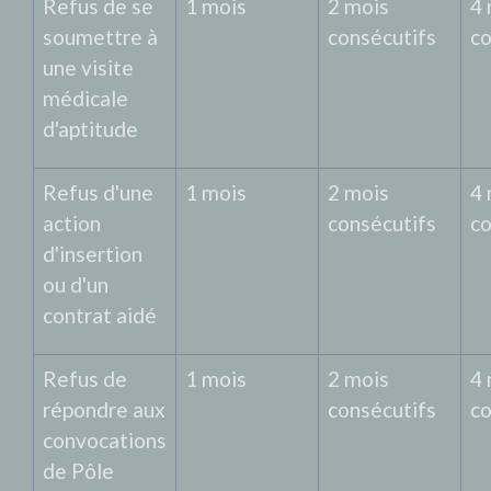
Refus de se
1 mois
2 mois
4 
soumettre à
consécutifs
co
une visite
médicale
d'aptitude
Refus d'une
1 mois
2 mois
4 
action
consécutifs
co
d'insertion
ou d'un
contrat aidé
Refus de
1 mois
2 mois
4 
répondre aux
consécutifs
co
convocations
de Pôle