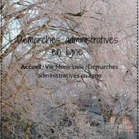
Démarches administratives
en ligne
Accueil
Vie Municipale
Démarches
/
/
administratives en ligne