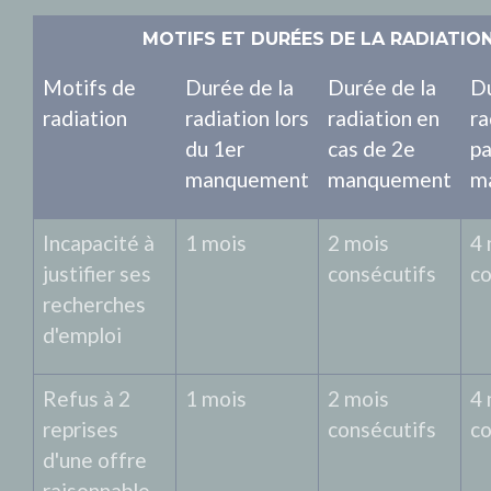
MOTIFS ET DURÉES DE LA RADIATIO
Motifs de
Durée de la
Durée de la
Du
radiation
radiation lors
radiation en
ra
du 1
er
cas de 2
e
pa
manquement
manquement
m
Incapacité à
1 mois
2 mois
4 
justifier ses
consécutifs
co
recherches
d'emploi
Refus à 2
1 mois
2 mois
4 
reprises
consécutifs
co
d'une offre
raisonnable