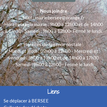
Nous joindre
Mail : mairiebersee@orange.fr
Horaires de la mairie : 9h00 à 12h00 et de 14h00
à 17h30 - Samedi : 9h00 à 12h00- Fermé le lundi.
.
Horaires de l'agence postale :
Mardi et jeudi : 09h00 à 12h00 - Mercredi et
vendredi :9h00 à 12h00 et de 14h00 à 17h30
- Samedi : 9h00 à 12h00 - Fermé le lundi.
Liens
Se déplacer à BERSEE