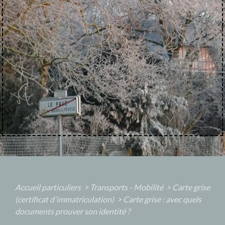
Accueil particuliers
>
Transports - Mobilité
>
Carte grise
(certificat d'immatriculation)
>
Carte grise : avec quels
documents prouver son identité ?