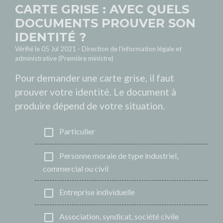
CARTE GRISE : AVEC QUELS
DOCUMENTS PROUVER SON
IDENTITÉ ?
Vérifié le 05 Jul 2021 - Direction de l'information légale et
administrative (Première ministre)
Pour demander une carte grise, il faut
prouver votre identité. Le document à
produire dépend de votre situation.
check_box_outline_blank
Particulier
check_box_outline_blank
Personne morale de type industriel,
commercial ou civil
check_box_outline_blank
Entreprise individuelle
check_box_outline_blank
Association, syndicat, société civile