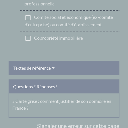
professionnelle
check_box_outline_blank
Comité social et économique (ex-comité
d'entreprise) ou comité d'établissement
check_box_outline_blank
Copropriété immobilière
Textes de référence
Questions ? Réponses !
Carte grise : comment justifier de son domicile en
France ?
Signaler une erreur sur cette page