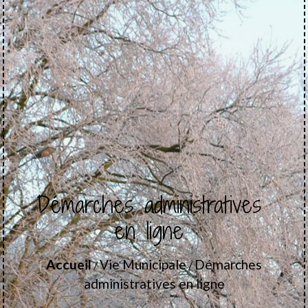
Démarches administratives
en ligne
Accueil
Vie Municipale
Démarches
/
/
administratives en ligne