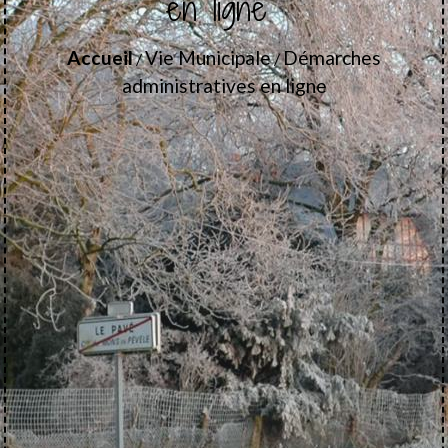
en ligne
Accueil
Vie Municipale
Démarches
/
/
administratives en ligne