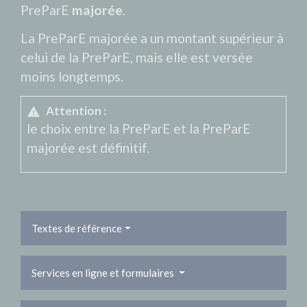
PreParE
majorée
.
La PreParE majorée a un montant supérieur à
celui de la PreParE, mais elle est versée
moins longtemps.
Attention :
warning
le choix entre la PreParE et la PreParE
majorée est définitif.
Textes de référence
Services en ligne et formulaires