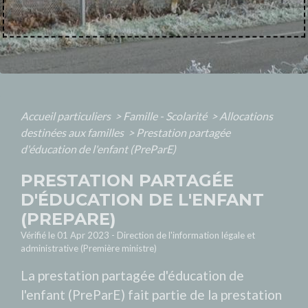
Accueil particuliers
>
Famille - Scolarité
>
Allocations
destinées aux familles
>
Prestation partagée
d'éducation de l'enfant (PreParE)
PRESTATION PARTAGÉE
D'ÉDUCATION DE L'ENFANT
(PREPARE)
Vérifié le 01 Apr 2023 - Direction de l'information légale et
administrative (Première ministre)
La prestation partagée d'éducation de
l'enfant (PreParE) fait partie de la prestation