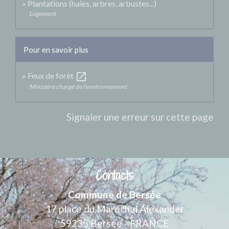
Plantations (haies, arbres, arbustes...)
Logement
Pour en savoir plus
open_in_new
Feux de forêt
Ministère chargé de l'environnement
Signaler une erreur sur cette page
Contacts
Commune de Bersée
17 place du Maréchal Alexander
59235 Bersée - FRANCE