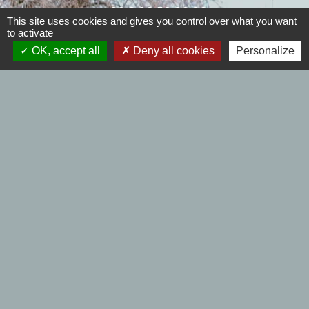
+33 3 20 59 20 20
This site uses cookies and gives you control over what you want
to activate
Contact par formulaire
OK, accept all
Deny all cookies
Personalize
Nous joindre
Mail : mairiebersee@orange.fr
Horaires de la mairie : 9h00 à 12h00 et de 14h00
à 17h30 - Samedi : 9h00 à 12h00- Fermé le lundi.
.
Horaires de l'agence postale :
Mardi et jeudi : 09h00 à 12h00 - Mercredi et
vendredi :9h00 à 12h00 et de 14h00 à 17h30
- Samedi : 9h00 à 12h00 - Fermé le lundi.
Liens