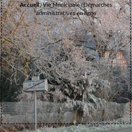
Accueil
Vie Municipale
Démarches
/
/
administratives en ligne