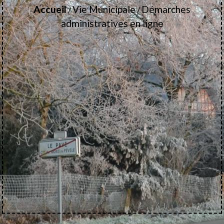
Accueil
Vie Municipale
Démarches
/
/
administratives en ligne