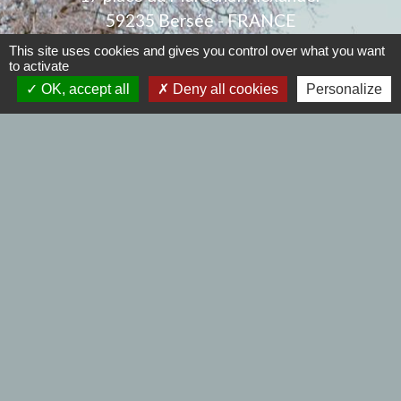
59235 Bersée - FRANCE
+33 3 20 59 20 20
This site uses cookies and gives you control over what you want
to activate
Contact par formulaire
OK, accept all
Deny all cookies
Personalize
Nous joindre
Mail : mairiebersee@orange.fr
Horaires de la mairie : 9h00 à 12h00 et de 14h00
à 17h30 - Samedi : 9h00 à 12h00- Fermé le lundi.
.
Horaires de l'agence postale :
Mardi et jeudi : 09h00 à 12h00 - Mercredi et
vendredi :9h00 à 12h00 et de 14h00 à 17h30
- Samedi : 9h00 à 12h00 - Fermé le lundi.