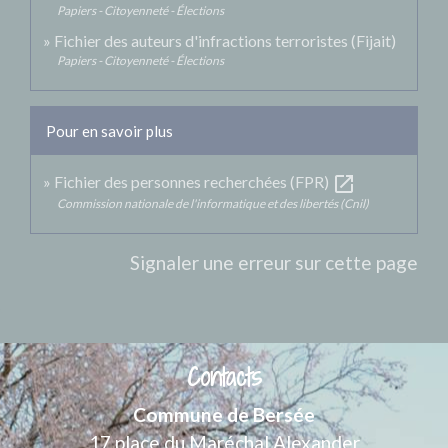
Papiers - Citoyenneté - Élections
Fichier des auteurs d'infractions terroristes (Fijait)
Papiers - Citoyenneté - Élections
Pour en savoir plus
open_in_new
Fichier des personnes recherchées (FPR)
Commission nationale de l'informatique et des libertés (Cnil)
Signaler une erreur sur cette page
Contacts
Commune de Bersée
17 place du Maréchal Alexander