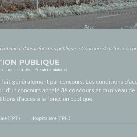
crutement dans la fonction publique
>
Concours de la fonction p
TION PUBLIQUE
le et administrative (Première ministre)
fait généralement par concours. Les conditions d'acc
 ou d'un concours appelé
3
è
concours
et du niveau de 
tions d'accès à la fonction publique.
iale (FPT)
Hospitalière (FPH)