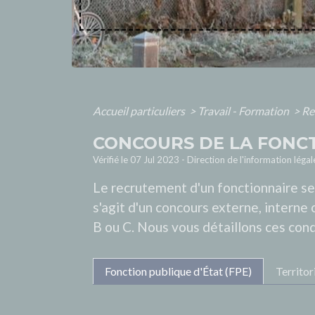
Accueil particuliers
>
Travail - Formation
>
Re
CONCOURS DE LA FONC
Vérifié le 07 Jul 2023 - Direction de l'information léga
Le recrutement d'un fonctionnaire se 
s'agit d'un concours externe, interne
B ou C. Nous vous détaillons ces condi
Fonction publique d'État (FPE)
Territor