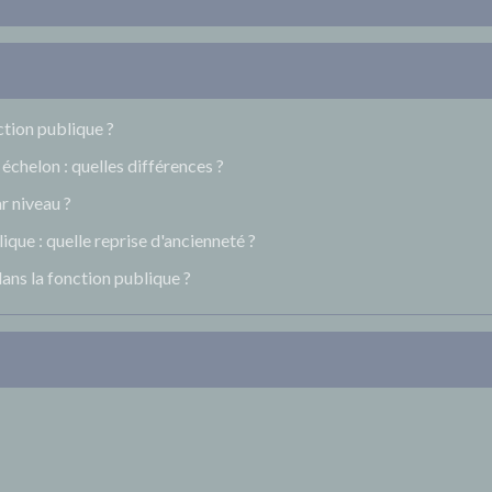
nction publique ?
échelon : quelles différences ?
r niveau ?
ique : quelle reprise d'ancienneté ?
dans la fonction publique ?