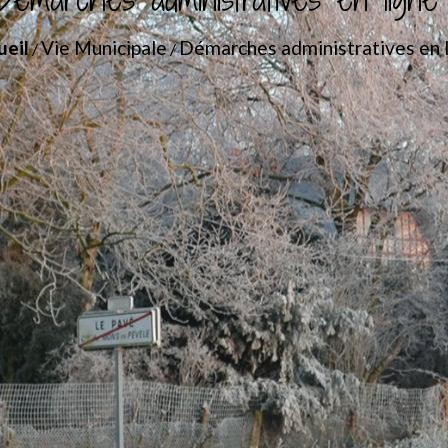
ueil
Vie Municipale
Démarches administratives en 
/
/