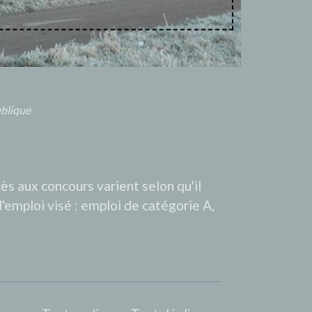
ublique
ès aux concours varient selon qu'il
l'emploi visé : emploi de catégorie A,