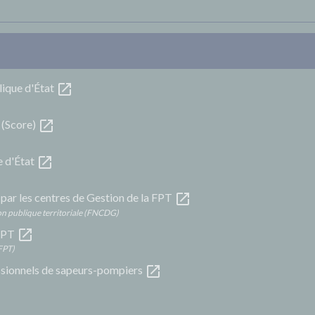
open_in_new
lique d'État
open_in_new
 (Score)
open_in_new
e d'État
open_in_new
par les centres de Gestion de la FPT
ion publique territoriale (FNCDG)
open_in_new
NFPT
NFPT)
open_in_new
ssionnels de sapeurs-pompiers