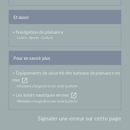
Et aussi
Navigation de plaisance
Loisirs - Sports - Culture
Pour en savoir plus
Équipements de sécurité des bateaux de plaisance en
open_in_new
mer
Ministère chargé de la mer et de la pêche
open_in_new
Les loisirs nautiques en mer
Ministère chargé de la mer et de la pêche
Signaler une erreur sur cette page