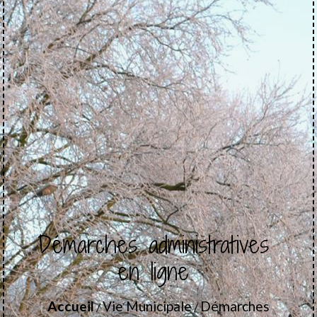
Démarches administratives
en ligne
Accueil
Vie Municipale
Démarches
/
/