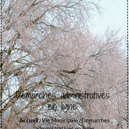
Démarches administratives
en ligne
Accueil
Vie Municipale
Démarches
/
/
administratives en ligne