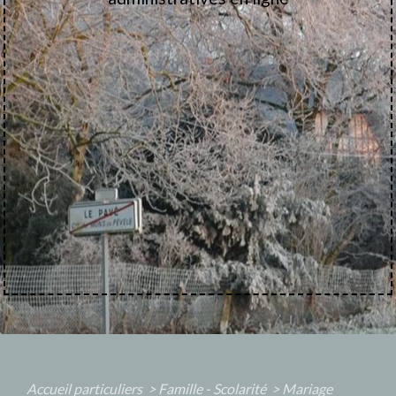
Accueil particuliers
>
Famille - Scolarité
>
Mariage