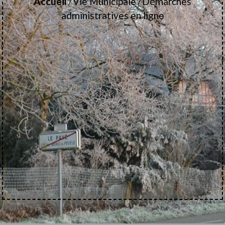
Accueil
Vie Municipale
Démarches
/
/
administratives en ligne