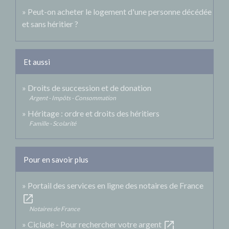
Peut-on acheter le logement d'une personne décédée
et sans héritier ?
Et aussi
Droits de succession et de donation
Argent - Impôts - Consommation
Héritage : ordre et droits des héritiers
Famille - Scolarité
Pour en savoir plus
Portail des services en ligne des notaires de France
open_in_new
Notaires de France
open_in_new
Ciclade - Pour rechercher votre argent