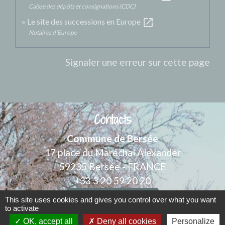
Caisse des dépôts et consignations (CDC)
open_in_new
Le site des successions en Europe
Notaires d'Europe
Signaler une erreur sur cette page
Contacts
Commune de Bersée
17 place du Maréchal Alexander
59235 Bersée - FRANCE
+33 3 20 59 20 20
Contact par formulaire
This site uses cookies and gives you control over what you want
to activate
OK, accept all
Deny all cookies
Personalize