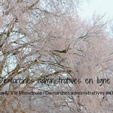
Démarches administratives en ligne
ueil
Vie Municipale
Démarches administratives en 
/
/