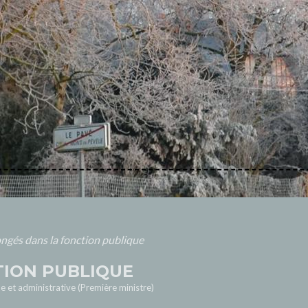
ngés dans la fonction publique
TION PUBLIQUE
le et administrative (Première ministre)