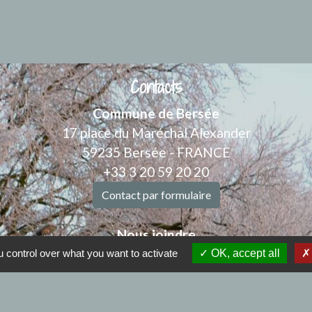
Contacts
Commune de Bersée
17 place du Maréchal Alexander
59235 Bersée - FRANCE
+33 3 20 59 20 20
Contact par formulaire
Nous joindre
Mail : mairiebersee@orange.fr
 control over what you want to activate
OK, accept all
: 9h00 à 12h00 et de 14h00 à 17h30 - Samedi : 9h00 à
.