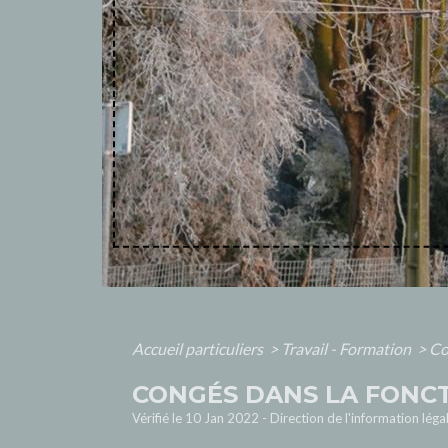
Accueil particuliers
>
Travail - Formation
>
Co
CONGÉS DANS LA FONC
Vérifié le 10 Jan 2022 - Direction de l'information léga