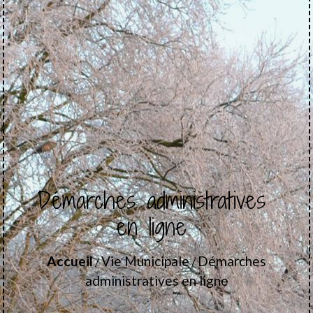
Démarches administratives
en ligne
Accueil
Vie Municipale
Démarches
/
/
administratives en ligne