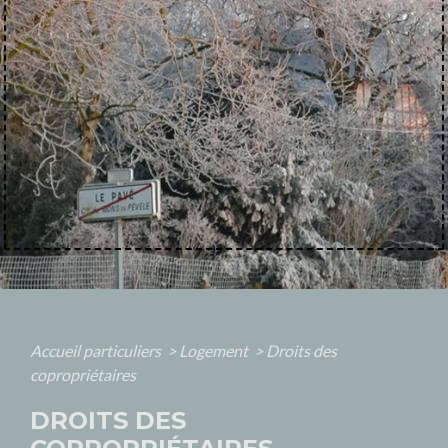
Accueil particuliers
>
Logement
>
Droits des
copropriétaires
DROITS DES