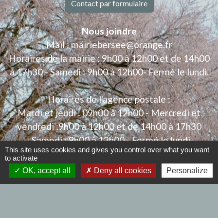
Contact par formulaire
Nous joindre
Mail : mairiebersee@orange.fr
Horaires de la mairie : 9h00 à 12h00 et de 14h00
à 17h30 - Samedi : 9h00 à 12h00- Fermé le lundi.
.
Horaires de l'agence postale :
Mardi et jeudi : 09h00 à 12h00 - Mercredi et
vendredi :9h00 à 12h00 et de 14h00 à 17h30
- Samedi : 9h00 à 12h00 - Fermé le lundi.
This site uses cookies and gives you control over what you want
to activate
OK, accept all
Deny all cookies
Personalize
Liens
Se déplacer à BERSEE