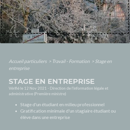
Accueil particuliers
>
Travail - Formation
>
Stage en
entreprise
STAGE EN ENTREPRISE
Vérifié le 12 Nov 2021 - Direction de l'information légale et
administrative (Première ministre)
Stage d'un étudiant en milieu professionnel
Gratification minimale d'un stagiaire étudiant ou
élève dans une entreprise