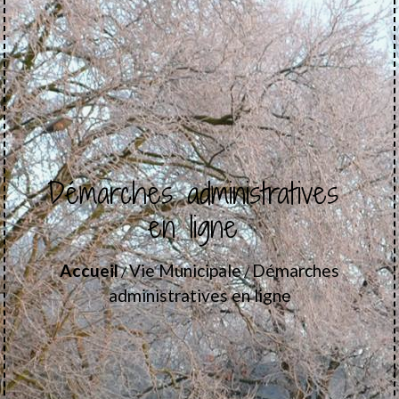
Démarches administratives
en ligne
Accueil
Vie Municipale
Démarches
/
/
administratives en ligne