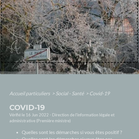
Accueil particuliers
>
Social - Santé
>
Covid-19
COVID-19
Vérifié le 16 Jun 2022 - Direction de l'information légale et
administrative (Première ministre)
Quelles sont les démarches si vous êtes positif ?
Quelles sont les démarches si vous êtes cas