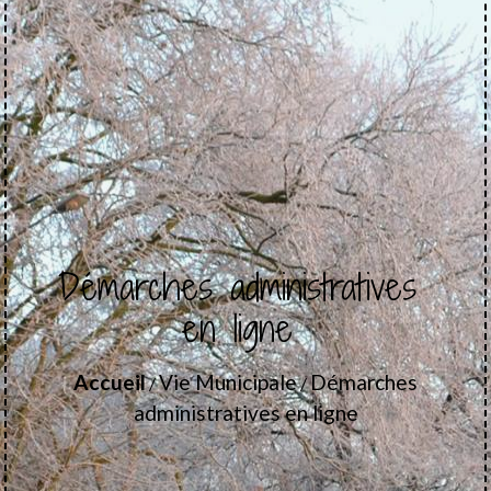
Démarches administratives
en ligne
Accueil
Vie Municipale
Démarches
/
/
administratives en ligne