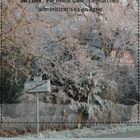
Accueil
Vie Municipale
Démarches
/
/
administratives en ligne