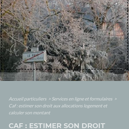
Accueil particuliers
>
Services en ligne et formulaires
>
Caf : estimer son droit aux allocations logement et
calculer son montant
CAF : ESTIMER SON DROIT