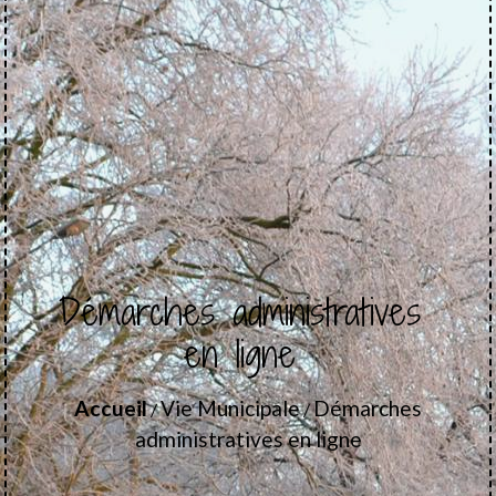
Démarches administratives
en ligne
Accueil
Vie Municipale
Démarches
/
/
administratives en ligne