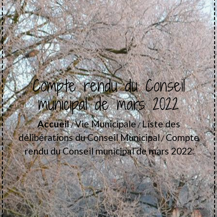
Compte rendu du Conseil
municipal de mars 2022
Accueil
Vie Municipale
Liste des
/
/
délibérations du Conseil Municipal
Compte
/
rendu du Conseil municipal de mars 2022