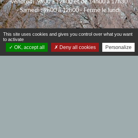
vendredi :9h00 à 12h00 et de 14h00 à 17h30
- Samedi : 9h00 à 12h00 - Fermé le lundi.
This site uses cookies and gives you control over what you want
to activate
Liens
OK, accept all
Deny all cookies
Personalize
Se déplacer à BERSEE
Collecte des déchets
Communautés de Communes
EDF - GDF Urgences
Mentions légales
-
Politique de confidentialité
-
Accessibilité
-
Plan du site
-
Gestion des cookies