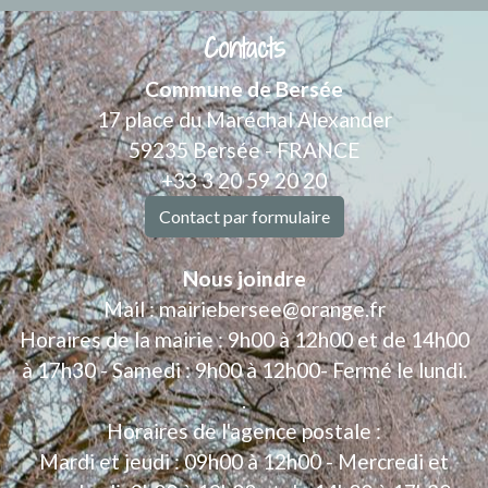
Contacts
Commune de Bersée
17 place du Maréchal Alexander
59235 Bersée - FRANCE
+33 3 20 59 20 20
Contact par formulaire
Nous joindre
Mail : mairiebersee@orange.fr
Horaires de la mairie : 9h00 à 12h00 et de 14h00
à 17h30 - Samedi : 9h00 à 12h00- Fermé le lundi.
.
Horaires de l'agence postale :
Mardi et jeudi : 09h00 à 12h00 - Mercredi et