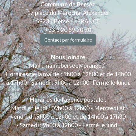
Commune de Bersée
17 place du Maréchal Alexander
59235 Bersée - FRANCE
+33 3 20 59 20 20
Contact par formulaire
Nous joindre
Mail : mairiebersee@orange.fr
Horaires de la mairie : 9h00 à 12h00 et de 14h00
à 17h30 - Samedi : 9h00 à 12h00- Fermé le lundi.
.
Horaires de l'agence postale :
Mardi et jeudi : 09h00 à 12h00 - Mercredi et
vendredi :9h00 à 12h00 et de 14h00 à 17h30
- Samedi : 9h00 à 12h00 - Fermé le lundi.