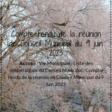
Compte rendu de la réunion
de Conseil Municipal du 9 juin
2023
Accueil
Vie Municipale
Liste des
/
/
délibérations du Conseil Municipal
Compte
/
rendu de la réunion de Conseil Municipal du 9
juin 2023