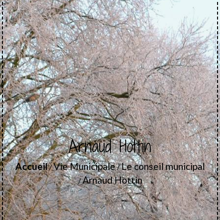
Arnaud Hottin
Accueil
Vie Municipale
Le conseil municipal
/
/
Arnaud Hottin
/