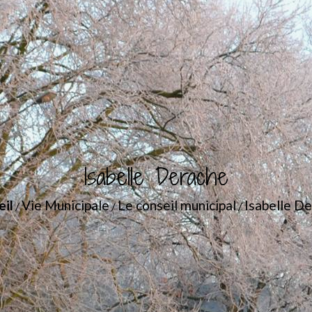
Isabelle Derache
eil
Vie Municipale
Le conseil municipal
Isabelle D
/
/
/