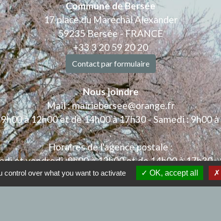
Commune de Bersée
17 place du Maréchal Alexander
59235 Bersée - FRANCE
+33 3 20 59 20 20
Contact par formulaire
Nous joindre
Mail : mairiebersee@orange.fr
: 9h00 à 12h00 et de 14h00 à 17h30 - Samedi : 9h00 à
.
Horaires de l'agence postale :
edi et vendredi :9h00 à 12h00 et de 14h00 à 17h30 - 
 control over what you want to activate
OK, accept all
iens