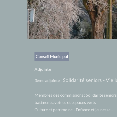
Conseil Municipal
Adjointe
Solidarité seniors - Vie
3ème adjointe -
Membres des commissions : Solidarité seniors 
batiments, voiries et espaces verts -
Culture et patrimoine - Enfance et jeunesse -