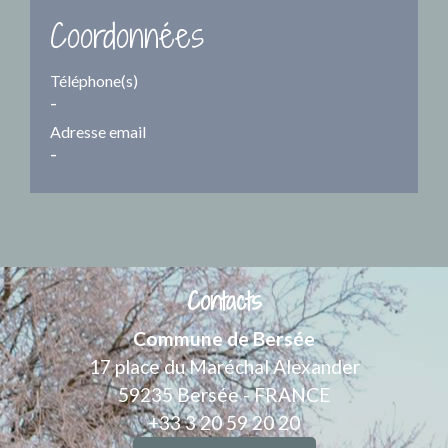
Coordonnées
Téléphone(s)
-
Adresse email
-
Contacts
Commune de Bersée
17 place du Maréchal Alexander
59235 Bersée - FRANCE
+33 3 20 59 20 20