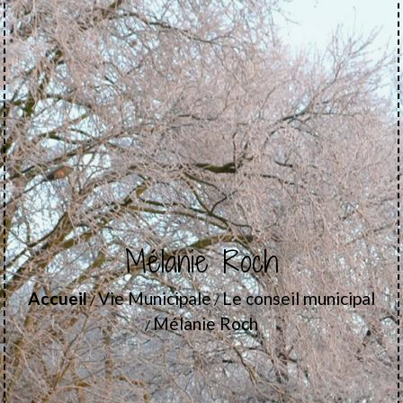
Mélanie Roch
Accueil
Vie Municipale
Le conseil municipal
/
/
Mélanie Roch
/