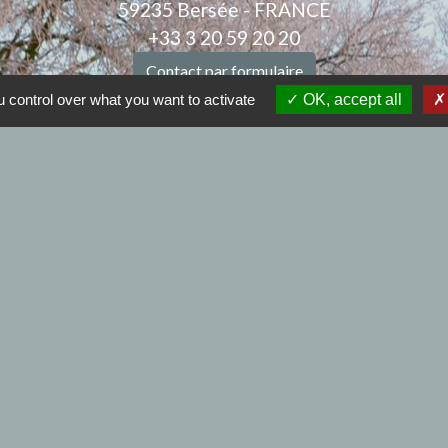
59235 Bersée - FRANCE
+33 3 20 59 20 20
Contact par formulaire
 control over what you want to activate
OK, accept all
Nous joindre
Mail : mairiebersee@orange.fr
: 9h00 à 12h00 et de 14h00 à 17h30 - Samedi : 9h00 à
.
Horaires de l'agence postale :
edi et vendredi :9h00 à 12h00 et de 14h00 à 17h30 - 
iens
à BERSEE
 déchets