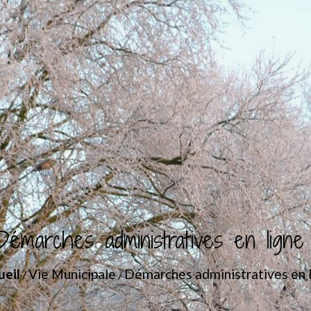
Démarches administratives en ligne
ueil
Vie Municipale
Démarches administratives en 
/
/