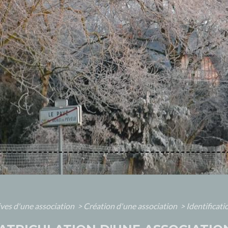
ives d'une association
>
Création d'une association
>
Identificati