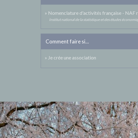
Nomenclature d'activités française - NAF r
Institut national de la statistique et des études économi
Comment faire si...
Je crée une association