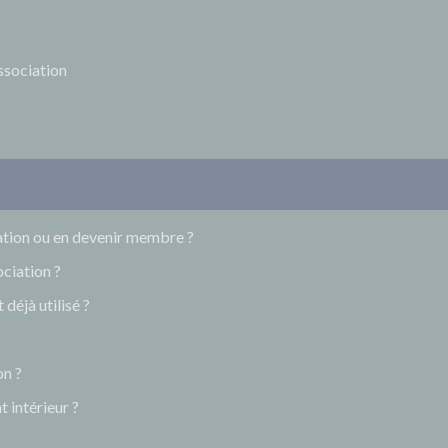
ssociation
iation ou en devenir membre ?
ciation ?
déjà utilisé ?
on ?
 intérieur ?