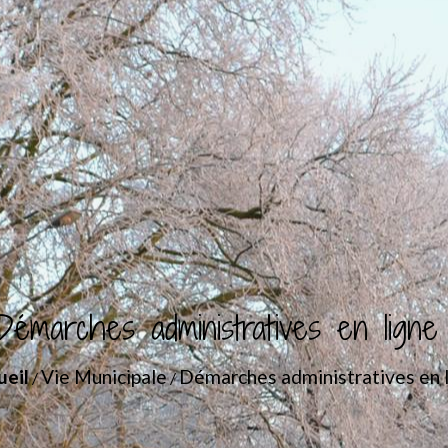
Démarches administratives en ligne
ueil
Vie Municipale
Démarches administratives en 
/
/