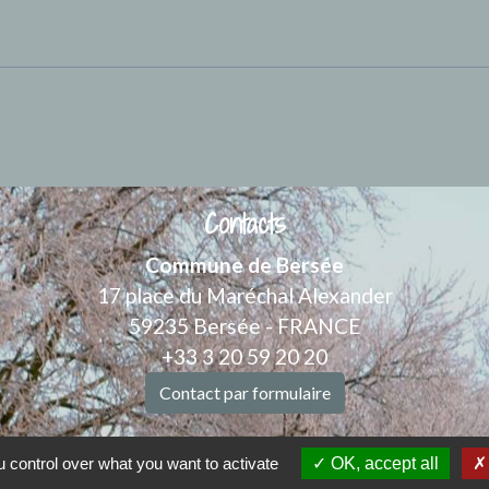
Contacts
Commune de Bersée
17 place du Maréchal Alexander
59235 Bersée - FRANCE
+33 3 20 59 20 20
Contact par formulaire
Nous joindre
 control over what you want to activate
OK, accept all
Mail : mairiebersee@orange.fr