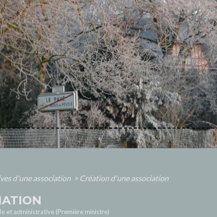
ives d'une association
>
Création d'une association
IATION
ale et administrative (Première ministre)