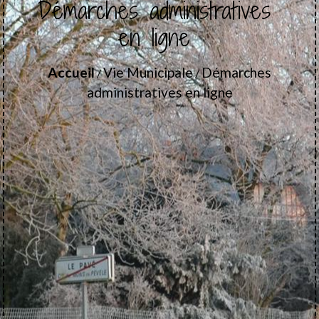
Démarches administratives
en ligne
Accueil
Vie Municipale
Démarches
/
/
administratives en ligne