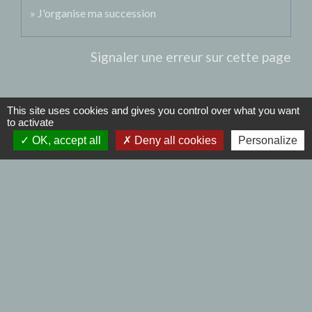
J'organise ma succession
Signaler une erreur sur cette page
This site uses cookies and gives you control over what you want
to activate
Contacts
OK, accept all
Deny all cookies
Personalize
Commune de Bersée
17 place du Maréchal Alexander
59235 Bersée - FRANCE
+33 3 20 59 20 20
Contact par formulaire
Nous joindre
Mail : mairiebersee@orange.fr