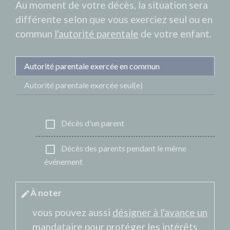
Au moment de votre décès, la situation sera
différente selon que vous exerciez seul ou en
commun
l'autorité parentale
de votre enfant.
Autorité parentale exercée en commun
Autorité parentale exercée seul(e)
check_box_outline_blank
Décès d'un parent
check_box_outline_blank
Décès des parents pendant le même
événement
À noter
edit
vous pouvez aussi
désigner à l'avance un
mandataire
pour protéger les intérêts