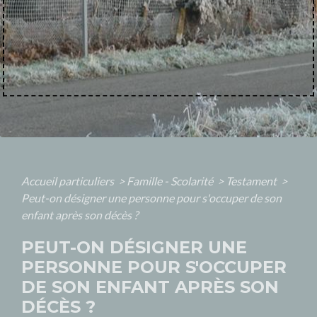
Accueil particuliers
>
Famille - Scolarité
>
Testament
>
Peut-on désigner une personne pour s'occuper de son
enfant après son décès ?
PEUT-ON DÉSIGNER UNE
PERSONNE POUR S'OCCUPER
DE SON ENFANT APRÈS SON
DÉCÈS ?