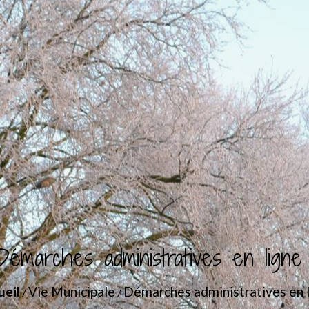
Démarches administratives en ligne
ueil
Vie Municipale
Démarches administratives en 
/
/