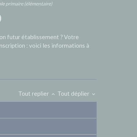
cole primaire (élémentaire)
)
son futur établissement ? Votre
nscription : voici les informations à
Tout replier
Tout déplier
keyboard_arrow_up
keyboard_arrow_down