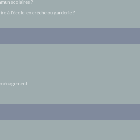
mun scolaires ?
ire à l'école, en crèche ou garderie ?
 déménagement