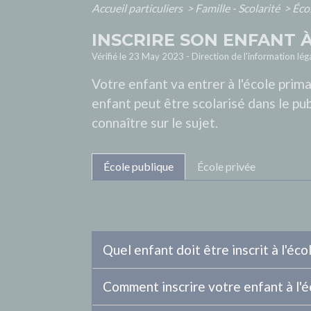
Accueil particuliers
>
Famille - Scolarité
>
Éco
INSCRIRE SON ENFANT À
Vérifié le 23 May 2023 - Direction de l'information lég
Votre enfant va entrer à l'école pri
enfant peut être scolarisé dans le publ
connaître sur le sujet.
École publique
École privée
Quel enfant doit être inscrit à l'éco
Comment inscrire votre enfant à l'é