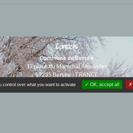
Contacts
Commune de Bersée
17 place du Maréchal Alexander
59235 Bersée - FRANCE
+33 3 20 59 20 20
 control over what you want to activate
OK, accept all
Contact par formulaire
Nous joindre
Mail : mairiebersee@orange.fr
: 9h00 à 12h00 et de 14h00 à 17h30 - Samedi : 9h00 à