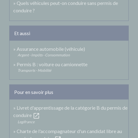
Quels véhicules peut-on conduire sans permis de
conduire ?
Et aussi
Assurance automobile (véhicule)
Argent - Impôts - Consommation
Permis B : voiture ou camionnette
Transports - Mobilité
Pour en savoir plus
Livret d'apprentissage de la catégorie B du permis de
open_in_new
conduire
Legifrance
Charte de l'accompagnateur d'un candidat libre au