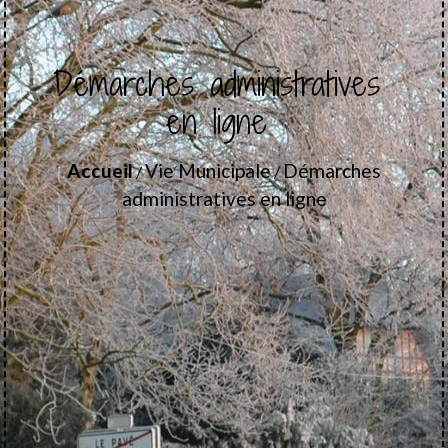
Démarches administratives
en ligne
Accueil
Vie Municipale
Démarches
/
/
administratives en ligne