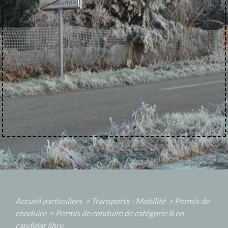
Accueil particuliers
>
Transports - Mobilité
>
Permis de
conduire
>
Permis de conduire de catégorie B en
candidat libre